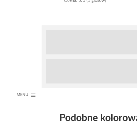
Ocena:
5
/5 (1 głosów)
MENU
Podobne kolorow