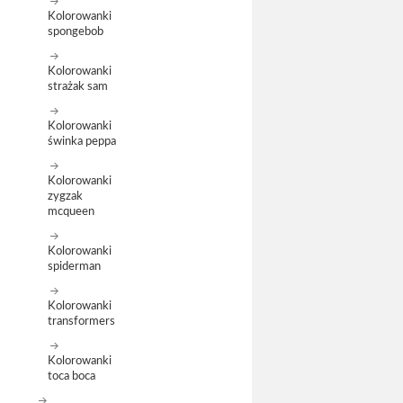
Kolorowanki
spongebob
Kolorowanki
strażak sam
Kolorowanki
świnka peppa
Kolorowanki
zygzak
mcqueen
Kolorowanki
spiderman
Kolorowanki
transformers
Kolorowanki
toca boca