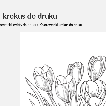
 krokus do druku
rowanki kwiaty do druku
»
Kolorowanki krokus do druku