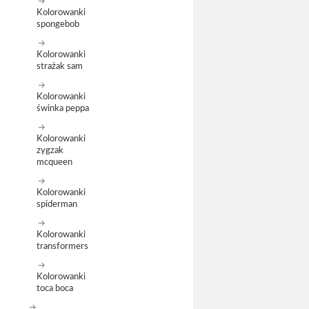
Kolorowanki
spongebob
Kolorowanki
strażak sam
Kolorowanki
świnka peppa
Kolorowanki
zygzak
mcqueen
Kolorowanki
spiderman
Kolorowanki
transformers
Kolorowanki
toca boca