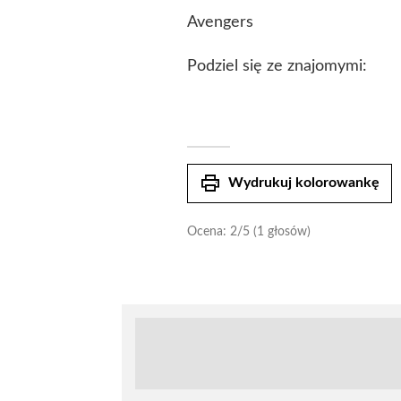
Avengers
Podziel się ze znajomymi:
print
Wydrukuj kolorowankę
Ocena:
2
/5 (1 głosów)