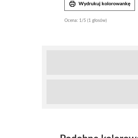
print
Wydrukuj kolorowankę
Ocena:
1
/5 (1 głosów)