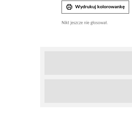
print
Wydrukuj kolorowankę
Nikt jeszcze nie głosował.