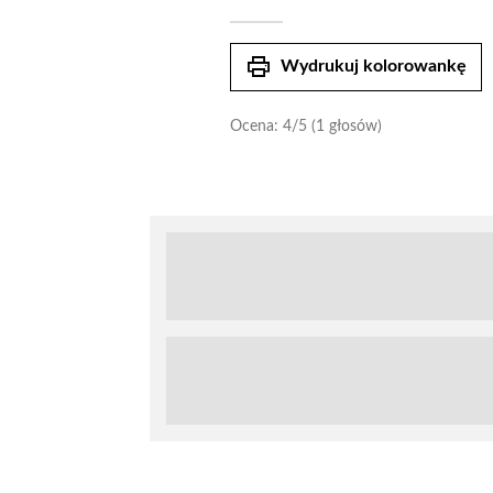
print
Wydrukuj kolorowankę
Ocena:
4
/5 (1 głosów)