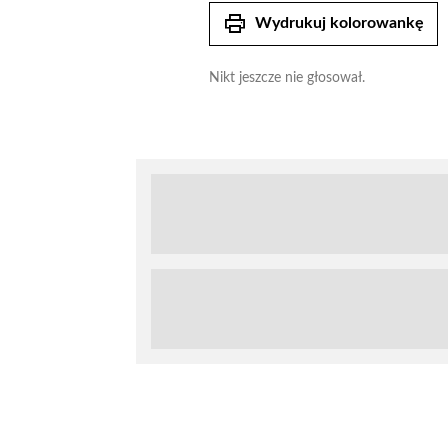
print
Wydrukuj kolorowankę
Nikt jeszcze nie głosował.