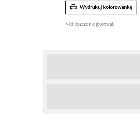
print
Wydrukuj kolorowankę
Nikt jeszcze nie głosował.