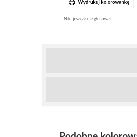
print
Wydrukuj kolorowankę
Nikt jeszcze nie głosował.
Podobne kolorow