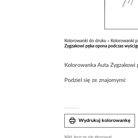
Kolorowanki do druku
»
Kolorowanki p
Zygzakowi pęka opona podczas wyścigu
Kolorowanka Auta Zygzakowi 
Podziel się ze znajomymi:
print
Wydrukuj kolorowankę
Nikt jeszcze nie głosował.