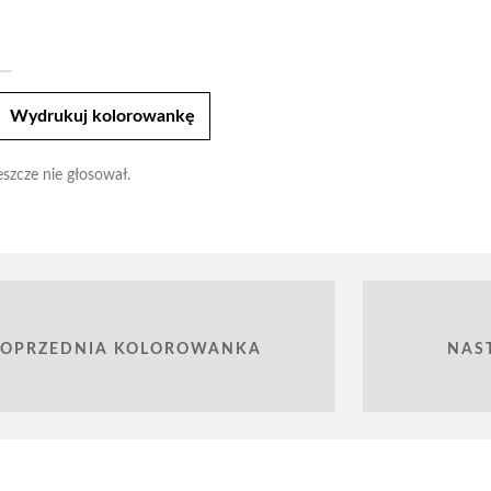
t
Wydrukuj kolorowankę
eszcze nie głosował.
POPRZEDNIA KOLOROWANKA
NAS