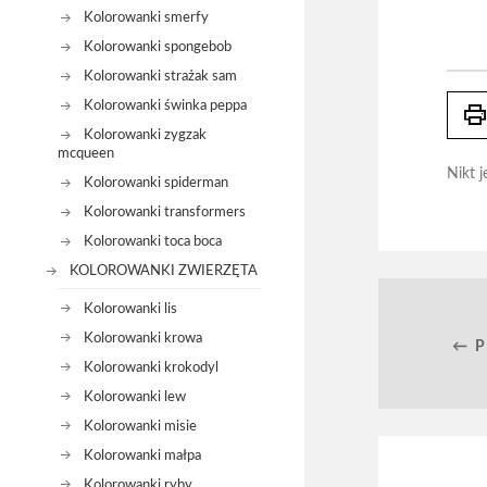
Kolorowanki smerfy
Kolorowanki spongebob
Kolorowanki strażak sam
Kolorowanki świnka peppa
prin
Kolorowanki zygzak
mcqueen
Nikt j
Kolorowanki spiderman
Kolorowanki transformers
Kolorowanki toca boca
KOLOROWANKI ZWIERZĘTA
Kolorowanki lis
Kolorowanki krowa
← 
Kolorowanki krokodyl
Kolorowanki lew
Kolorowanki misie
Kolorowanki małpa
Kolorowanki ryby