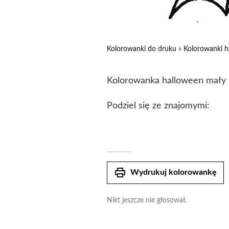
Kolorowanki do druku
»
Kolorowanki h
Kolorowanka halloween mały n
Podziel się ze znajomymi:
print
Wydrukuj kolorowankę
Nikt jeszcze nie głosował.