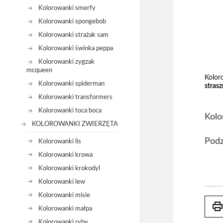
Kolorowanki smerfy
Kolorowanki spongebob
Kolorowanki strażak sam
Kolorowanki świnka peppa
Kolorowanki zygzak
mcqueen
Kolor
Kolorowanki spiderman
stras
Kolorowanki transformers
Kolorowanki toca boca
Kolo
KOLOROWANKI ZWIERZĘTA
Podz
Kolorowanki lis
Kolorowanki krowa
Kolorowanki krokodyl
Kolorowanki lew
Kolorowanki misie
prin
Kolorowanki małpa
Kolorowanki ryby