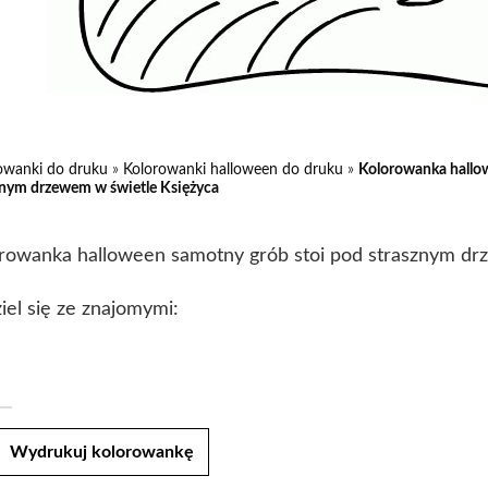
owanki do druku
»
Kolorowanki halloween do druku
»
Kolorowanka hallo
znym drzewem w świetle Księżyca
rowanka halloween samotny grób stoi pod strasznym dr
iel się ze znajomymi:
t
Wydrukuj kolorowankę