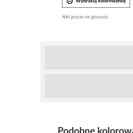
print
Wydrukuj kolorowankę
Nikt jeszcze nie głosował.
Podobne kolorow