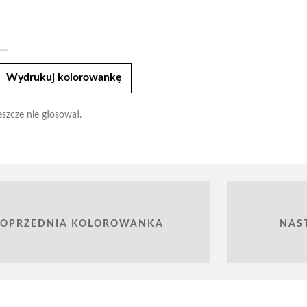
t
Wydrukuj kolorowankę
eszcze nie głosował.
POPRZEDNIA KOLOROWANKA
NAS