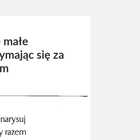
e małe
zymając się za
em