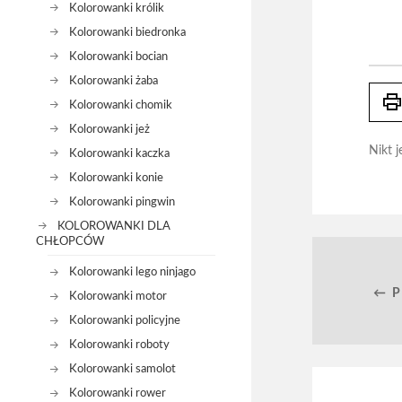
Kolorowanki królik
Kolorowanki biedronka
Kolorowanki bocian
Kolorowanki żaba
prin
Kolorowanki chomik
Kolorowanki jeż
Nikt j
Kolorowanki kaczka
Kolorowanki konie
Kolorowanki pingwin
KOLOROWANKI DLA
CHŁOPCÓW
Kolorowanki lego ninjago
← 
Kolorowanki motor
Kolorowanki policyjne
Kolorowanki roboty
Kolorowanki samolot
Kolorowanki rower