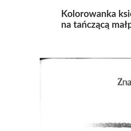
Kolorowanka księż
na tańczącą mał