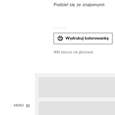
Podziel się ze znajomymi:
print
Wydrukuj kolorowankę
Nikt jeszcze nie głosował.
MENU