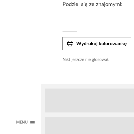
Podziel się ze znajomymi:
print
Wydrukuj kolorowankę
Nikt jeszcze nie głosował.
MENU