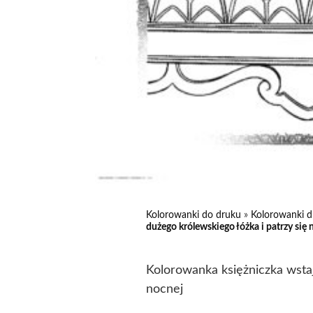
Kolorowanki do druku
»
Kolorowanki d
dużego królewskiego łóżka i patrzy się 
Kolorowanka księżniczka wstaj
nocnej