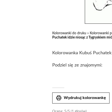
Kolorowanki do druku
»
Kolorowanki p
Puchatek idzie niosąc z Tygryskiem mió
Kolorowanka Kubuś Puchatek id
Podziel się ze znajomymi:
print
Wydrukuj kolorowankę
Ocena:
5
/5 (1 głosów)