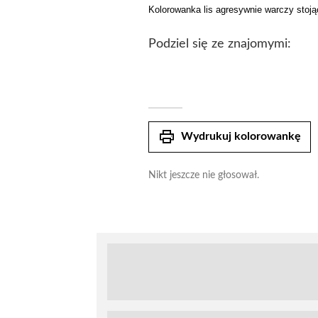
Kolorowanka lis agresywnie warczy stoj
Podziel się ze znajomymi:
print
Wydrukuj kolorowankę
Nikt jeszcze nie głosował.