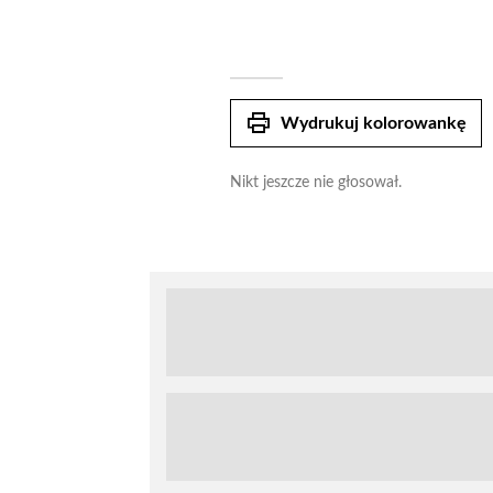
print
Wydrukuj kolorowankę
Nikt jeszcze nie głosował.