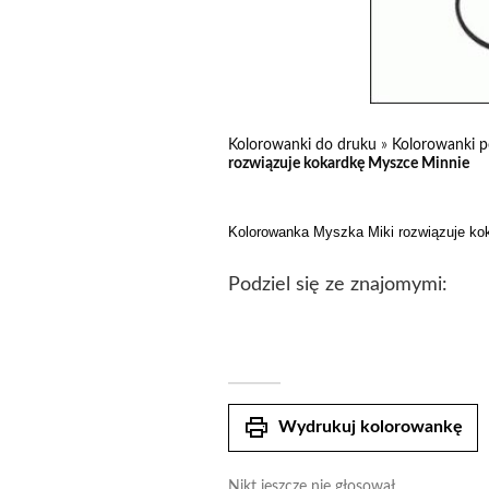
Kolorowanki do druku
»
Kolorowanki p
rozwiązuje kokardkę Myszce Minnie
Kolorowanka Myszka Miki rozwiązuje ko
Podziel się ze znajomymi:
print
Wydrukuj kolorowankę
Nikt jeszcze nie głosował.