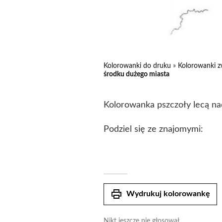
Kolorowanki do druku
»
Kolorowanki z
środku dużego miasta
Kolorowanka pszczoły lecą na
Podziel się ze znajomymi:
print
Wydrukuj kolorowankę
Nikt jeszcze nie głosował.