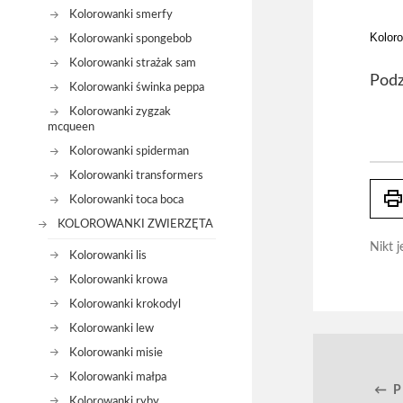
Kolorowanki smerfy
Koloro
Kolorowanki spongebob
Kolorowanki strażak sam
Podz
Kolorowanki świnka peppa
Kolorowanki zygzak
mcqueen
Kolorowanki spiderman
Kolorowanki transformers
prin
Kolorowanki toca boca
KOLOROWANKI ZWIERZĘTA
Nikt j
Kolorowanki lis
Kolorowanki krowa
Kolorowanki krokodyl
Kolorowanki lew
Kolorowanki misie
Kolorowanki małpa
← 
Kolorowanki ryby