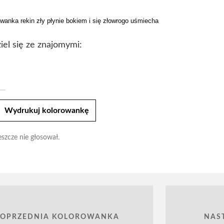
wanka rekin zły płynie bokiem i się złowrogo uśmiecha
iel się ze znajomymi:
t
Wydrukuj kolorowankę
eszcze nie głosował.
POPRZEDNIA KOLOROWANKA
NAS