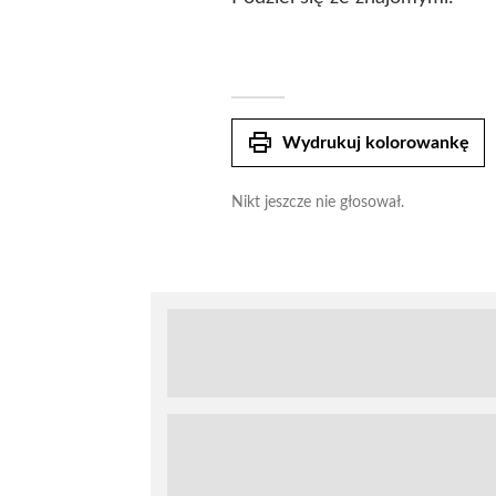
print
Wydrukuj kolorowankę
Nikt jeszcze nie głosował.