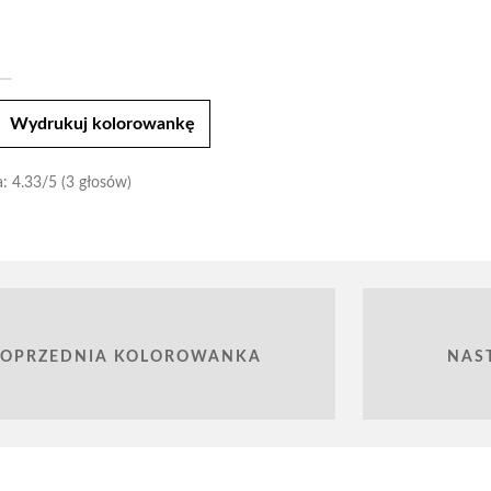
t
Wydrukuj kolorowankę
a:
4.33
/5 (3 głosów)
POPRZEDNIA KOLOROWANKA
NAS