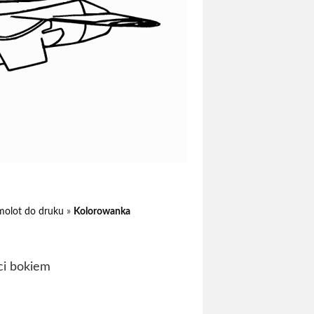
molot do druku
»
Kolorowanka
ci bokiem