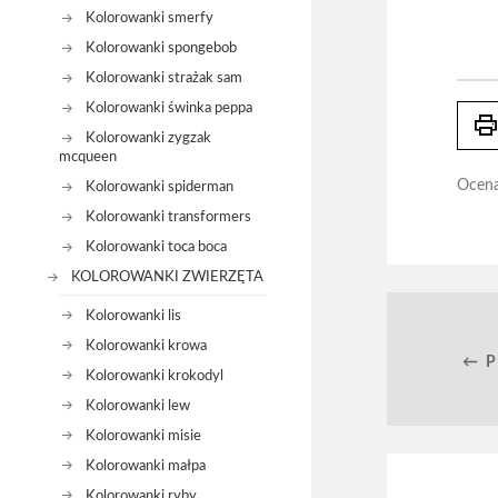
Kolorowanki smerfy
Kolorowanki spongebob
Kolorowanki strażak sam
Kolorowanki świnka peppa
prin
Kolorowanki zygzak
mcqueen
Ocen
Kolorowanki spiderman
Kolorowanki transformers
Kolorowanki toca boca
KOLOROWANKI ZWIERZĘTA
Kolorowanki lis
Kolorowanki krowa
← 
Kolorowanki krokodyl
Kolorowanki lew
Kolorowanki misie
Kolorowanki małpa
Kolorowanki ryby