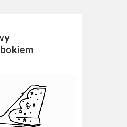
wy
i bokiem