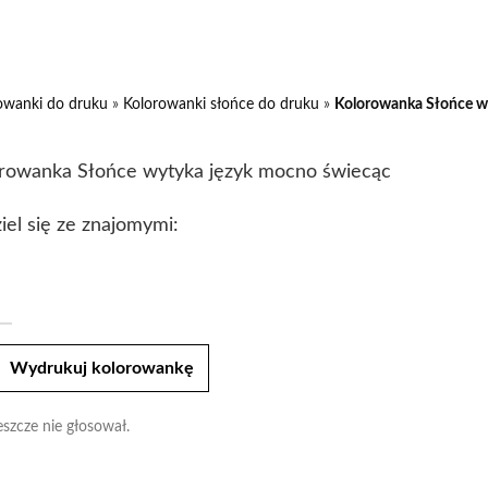
owanki do druku
»
Kolorowanki słońce do druku
»
Kolorowanka Słońce w
rowanka Słońce wytyka język mocno świecąc
iel się ze znajomymi:
t
Wydrukuj kolorowankę
eszcze nie głosował.