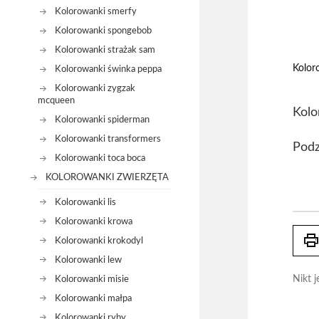
Kolorowanki smerfy
Kolorowanki spongebob
Kolorowanki strażak sam
Kolor
Kolorowanki świnka peppa
Kolorowanki zygzak
mcqueen
Kolo
Kolorowanki spiderman
Kolorowanki transformers
Podz
Kolorowanki toca boca
KOLOROWANKI ZWIERZĘTA
Kolorowanki lis
Kolorowanki krowa
prin
Kolorowanki krokodyl
Kolorowanki lew
Nikt j
Kolorowanki misie
Kolorowanki małpa
Kolorowanki ryby