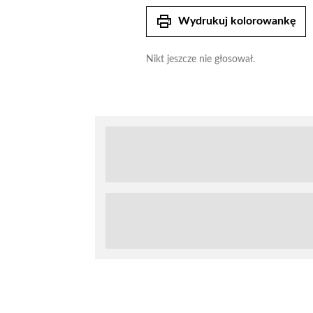
print
Wydrukuj kolorowankę
Nikt jeszcze nie głosował.