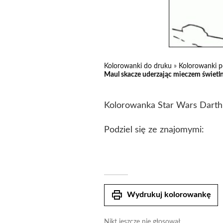
Kolorowanki do druku
»
Kolorowanki p
Maul skacze uderzając mieczem świetl
Kolorowanka Star Wars Darth
Podziel się ze znajomymi:
print
Wydrukuj kolorowankę
Nikt jeszcze nie głosował.