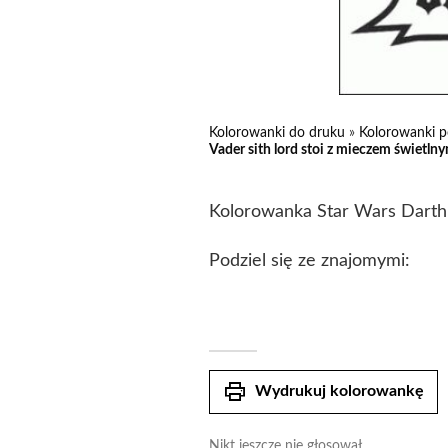
Kolorowanki do druku
»
Kolorowanki p
Vader sith lord stoi z mieczem świetln
Kolorowanka Star Wars Darth 
Podziel się ze znajomymi:
print
Wydrukuj kolorowankę
Nikt jeszcze nie głosował.