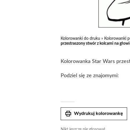
Kolorowanki do druku
»
Kolorowanki p
przestraszony stwór z kolcami na głowi
Kolorowanka Star Wars przestr
Podziel się ze znajomymi:
print
Wydrukuj kolorowankę
Nikt jeszcze nie głosował.