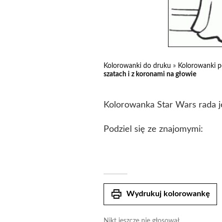
Kolorowanki do druku
»
Kolorowanki p
szatach i z koronami na głowie
Kolorowanka Star Wars rada je
Podziel się ze znajomymi:
print
Wydrukuj kolorowankę
Nikt jeszcze nie głosował.