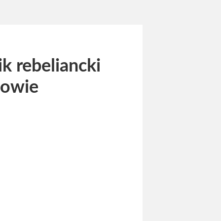
k rebeliancki
łowie