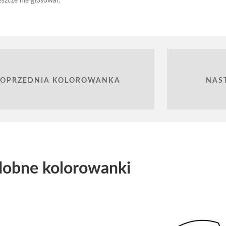
eszcze nie głosował.
POPRZEDNIA KOLOROWANKA
NAS
obne kolorowanki