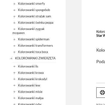
Kolorowanki smerfy
Kolorowanki spongebob
Kolorowanki strażak sam
Kolorowanki świnka peppa
Kolorowanki zygzak
Kolor
mcqueen
Star W
Kolorowanki spiderman
Kolorowanki transformers
Kolo
Kolorowanki toca boca
KOLOROWANKI ZWIERZĘTA
Podz
Kolorowanki lis
Kolorowanki krowa
Kolorowanki krokodyl
Kolorowanki lew
prin
Kolorowanki misie
Kolorowanki małpa
Kolorowanki ryby