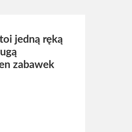
oi jedną ręką
rugą
łen zabawek