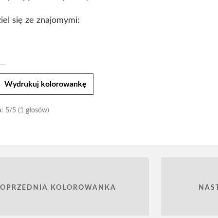
iel się ze znajomymi:
t
Wydrukuj kolorowankę
a:
5
/5 (1 głosów)
POPRZEDNIA KOLOROWANKA
NAS