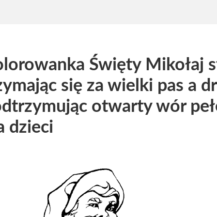
lorowanka Święty Mikołaj st
zymając się za wielki pas a d
dtrzymując otwarty wór pe
a dzieci