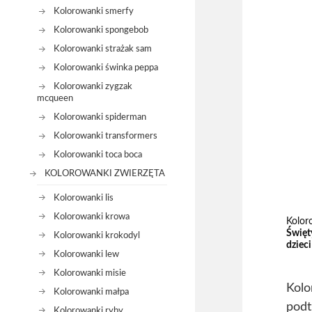
Kolorowanki smerfy
Kolorowanki spongebob
Kolorowanki strażak sam
Kolorowanki świnka peppa
Kolorowanki zygzak
mcqueen
Kolorowanki spiderman
Kolorowanki transformers
Kolorowanki toca boca
KOLOROWANKI ZWIERZĘTA
Kolorowanki lis
Kolorowanki krowa
Kolor
Święt
Kolorowanki krokodyl
dzieci
Kolorowanki lew
Kolorowanki misie
Kolo
Kolorowanki małpa
podt
Kolorowanki ryby