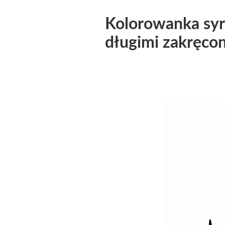
Kolorowanka syre
długimi zakręco