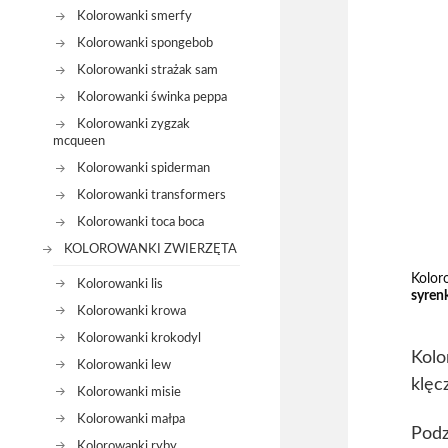
Kolorowanki smerfy
Kolorowanki spongebob
Kolorowanki strażak sam
Kolorowanki świnka peppa
Kolorowanki zygzak
mcqueen
Kolorowanki spiderman
Kolorowanki transformers
Kolorowanki toca boca
KOLOROWANKI ZWIERZĘTA
Kolor
Kolorowanki lis
syrenk
Kolorowanki krowa
Kolorowanki krokodyl
Kolo
Kolorowanki lew
klęc
Kolorowanki misie
Kolorowanki małpa
Podz
Kolorowanki ryby