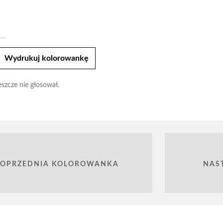
t
Wydrukuj kolorowankę
eszcze nie głosował.
POPRZEDNIA KOLOROWANKA
NAS