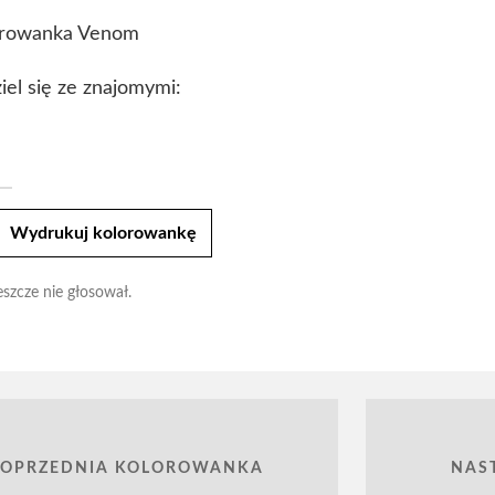
orowanka Venom
iel się ze znajomymi:
t
Wydrukuj kolorowankę
eszcze nie głosował.
POPRZEDNIA KOLOROWANKA
NAS