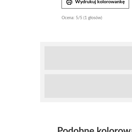
print
Wydrukuj kolorowankę
Ocena:
5
/5 (1 głosów)
Podobne kolorow