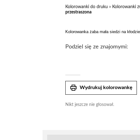
Kolorowanki do druku
»
Kolorowanki z
przestraszona
Kolorowanka żaba mała siedzi na kłodzie
Podziel się ze znajomymi:
print
Wydrukuj kolorowankę
Nikt jeszcze nie głosował.