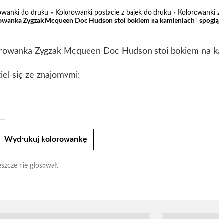
owanki do druku
»
Kolorowanki postacie z bajek do druku
»
Kolorowanki 
owanka Zygzak Mcqueen Doc Hudson stoi bokiem na kamieniach i spoglą
rowanka Zygzak Mcqueen Doc Hudson stoi bokiem na ka
iel się ze znajomymi:
t
Wydrukuj kolorowankę
eszcze nie głosował.