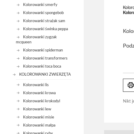
Kolorowanki smerfy
Kolor
Kolor
Kolorowanki spongebob
Kolorowanki strażak sam
Kolorowanki świnka peppa
Kolo
Kolorowanki zygzak
mcqueen
Podz
Kolorowanki spiderman
Kolorowanki transformers
Kolorowanki toca boca
KOLOROWANKI ZWIERZĘTA
prin
Kolorowanki lis
Kolorowanki krowa
Kolorowanki krokodyl
Nikt j
Kolorowanki lew
Kolorowanki misie
Kolorowanki małpa
Kolorowanki ryby