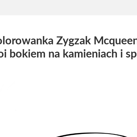
olorowanka Zygzak Mcquee
oi bokiem na kamieniach i s