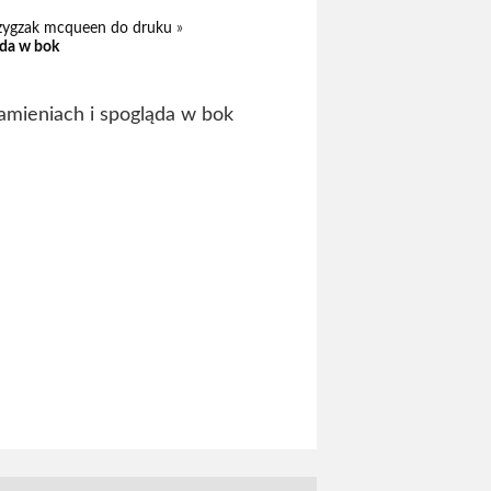
zygzak mcqueen do druku
»
da w bok
mieniach i spogląda w bok