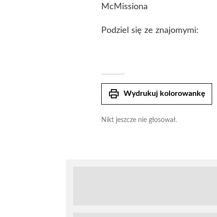
McMissiona
Podziel się ze znajomymi:
print
Wydrukuj kolorowankę
Nikt jeszcze nie głosował.