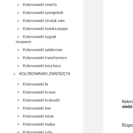
Kolorowanki smerfy
Kolorowanki spongebob
Kolorowanki strażak sam
Kolorowanki świnka peppa
Kolorowanki zygzak
mcqueen
Kolorowanki spiderman
Kolorowanki transformers
Kolorowanki toca boca
KOLOROWANKI ZWIERZĘTA
Kolorowanki lis
Kolorowanki krowa
Kolorowanki krokodyl
Kolor
siedzi
Kolorowanki lew
Kolorowanki misie
Kolorowanki małpa
Kopc
Kolorowanki ryby