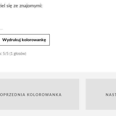
iel się ze znajomymi:
t
Wydrukuj kolorowankę
a:
5
/5 (1 głosów)
POPRZEDNIA KOLOROWANKA
NAS