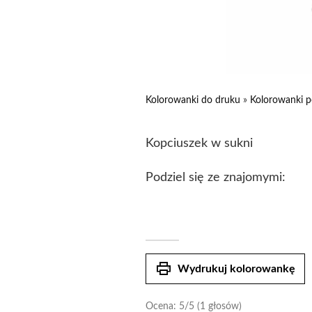
Kolorowanki do druku
»
Kolorowanki p
Kopciuszek w sukni
Podziel się ze znajomymi:
print
Wydrukuj kolorowankę
Ocena:
5
/5 (1 głosów)