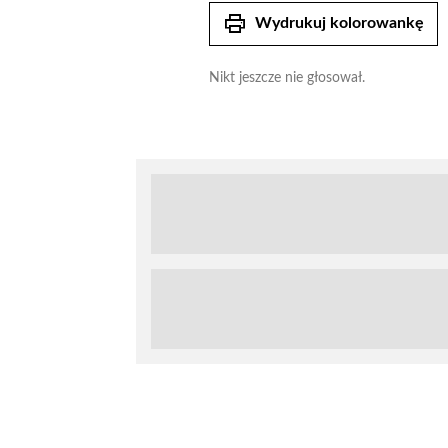
print
Wydrukuj kolorowankę
Nikt jeszcze nie głosował.