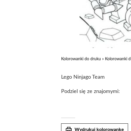
Kolorowanki do druku
»
Kolorowanki d
Lego Ninjago Team
Podziel się ze znajomymi:
print
Wydrukuj kolorowankę