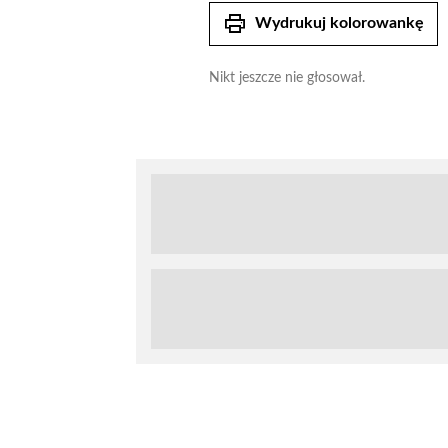
print
Wydrukuj kolorowankę
Nikt jeszcze nie głosował.