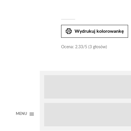
print
Wydrukuj kolorowankę
Ocena:
2.33
/5 (3 głosów)
MENU