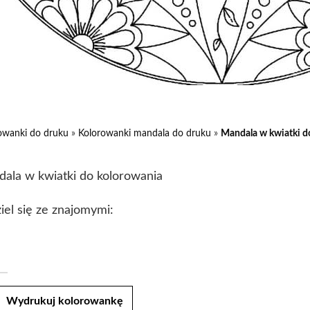
owanki do druku
»
Kolorowanki mandala do druku
»
Mandala w kwiatki d
ala w kwiatki do kolorowania
iel się ze znajomymi:
t
Wydrukuj kolorowankę