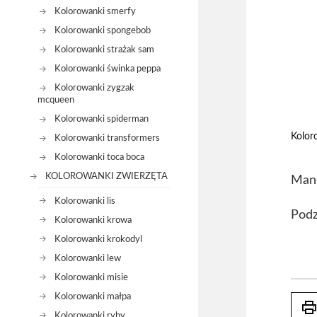
Kolorowanki smerfy
Kolorowanki spongebob
Kolorowanki strażak sam
Kolorowanki świnka peppa
Kolorowanki zygzak
mcqueen
Kolorowanki spiderman
Kolor
Kolorowanki transformers
Kolorowanki toca boca
KOLOROWANKI ZWIERZĘTA
Mand
Kolorowanki lis
Podz
Kolorowanki krowa
Kolorowanki krokodyl
Kolorowanki lew
Kolorowanki misie
Kolorowanki małpa
prin
Kolorowanki ryby