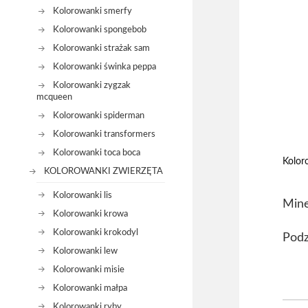
Kolorowanki smerfy
Kolorowanki spongebob
Kolorowanki strażak sam
Kolorowanki świnka peppa
Kolorowanki zygzak
mcqueen
Kolorowanki spiderman
Kolorowanki transformers
Kolorowanki toca boca
Kolor
KOLOROWANKI ZWIERZĘTA
Kolorowanki lis
Mine
Kolorowanki krowa
Kolorowanki krokodyl
Podz
Kolorowanki lew
Kolorowanki misie
Kolorowanki małpa
Kolorowanki ryby