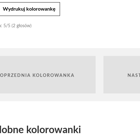
t
Wydrukuj kolorowankę
a:
5
/5 (2 głosów)
POPRZEDNIA KOLOROWANKA
NAS
obne kolorowanki