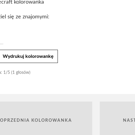
craft kolorowanka
iel się ze znajomymi:
t
Wydrukuj kolorowankę
a:
1
/5 (1 głosów)
POPRZEDNIA KOLOROWANKA
NAS